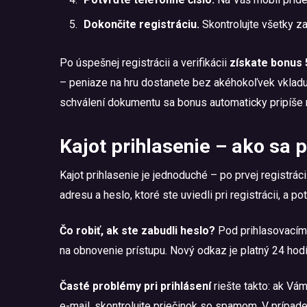
Dokončite registráciu.
Skontrolujte všetky za
Po úspešnej registrácii a verifikácii
získate bonus 
– peniaze na hru dostanete bez akéhokoľvek vkladu.
schválení dokumentu sa bonus automaticky pripíše n
Kajot prihlasenie – ako sa pr
Kajot prihlasenie je jednoduché – po prvej registrác
adresu a heslo, ktoré ste uviedli pri registrácii, a po
Čo robiť, ak ste zabudli heslo?
Pod prihlasovacím 
na obnovenie prístupu. Nový odkaz je platný 24 hodí
Časté problémy pri prihlásení
riešte takto: ak Vám
e-mail, skontrolujte priečinok so spamom. V prípa