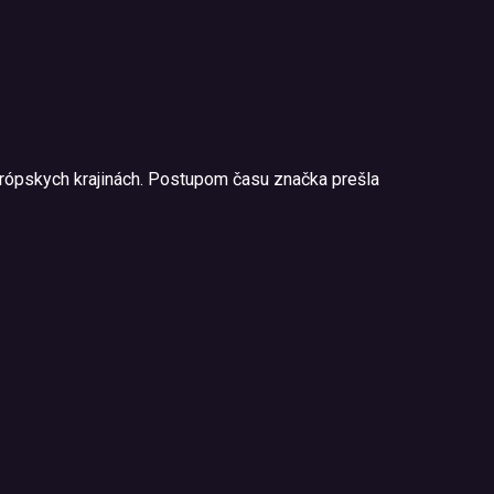
 európskych krajinách. Postupom času značka prešla