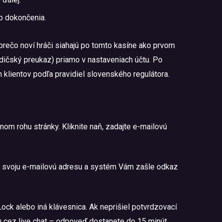
lo dokončenia.
 prečo noví hráči siahajú po tomto kasíne ako prvom
dičský preukaz) priamo v nastaveniach účtu. Po
 klientov podľa pravidiel slovenského regulátora.
nom rohu stránky. Kliknite naň, zadajte e-mailovú
e svoju e-mailovú adresu a systém Vám zašle odkaz
Lock alebo iná klávesnica. Ak neprišiel potvrdzovací
u cez live chat – odpoveď dostanete do 15 minút.