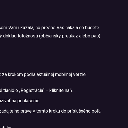
y som Vám ukázala, čo presne Vás čaká a čo budete
tný doklad totožnosti (občiansky preukaz alebo pas)
za krokom podľa aktuálnej mobilnej verzie:
tlačidlo „Registrácia“ – kliknite naň.
žívať na prihlásenie.
zadajte ho práve v tomto kroku do príslušného poľa.
ďalej.