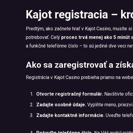
Kajot registracia – k
Predtým, ako začnete hrať v Kajot Casino, musíte s
potrebovať. Celý
proces trvá menej ako 5 minút
a
a funkčné telefónne číslo – to sú jediné dve veci ne
Ako sa zaregistrovať a získ
Registrácia v Kajot Casino prebieha priamo na web
Otvorte registračný formulár.
Navštívte ofic
Zadajte osobné údaje.
Vyplňte meno, priezvis
Zadajte kontaktné informácie.
Uveďte telefó
Potvrďte telefónne číslo.
Na Váš mobil príde