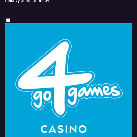
Celkový počet bonusov
80