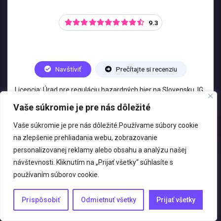
9.3
Navštíviť
Prečítajte si recenziu
Licencia: Úrad pre reguláciu hazardných hier na Slovensku, IG
licencia 000421/2024
Vaše súkromie je pre nás dôležité
Vaše súkromie je pre nás dôležité.Používame súbory cookie
5
na zlepšenie prehliadania webu, zobrazovanie
personalizovanej reklamy alebo obsahu a analýzu našej
návštevnosti. Kliknutím na „Prijať všetky“ súhlasíte s
používaním súborov cookie.
100% bonus až do
Go4Games Casino rozdáva
Prispôsobiť
Odmietnuť všetky
Prijať všetky
1 000€
a 200 free spinov!