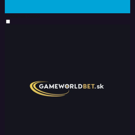
Go4Games Casino