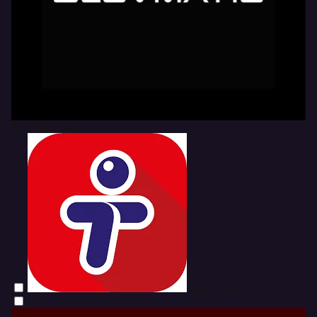
Slovmatic Casino
Tipos Casino