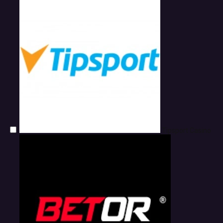
Tipsport Casino