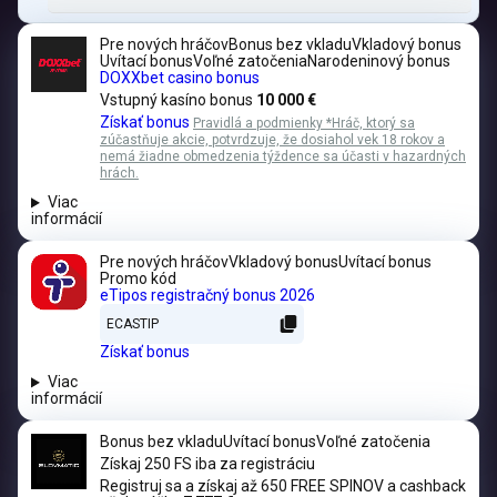
Pre nových hráčov
Bonus bez vkladu
Vkladový bonus
Uvítací bonus
Voľné zatočenia
Narodeninový bonus
DOXXbet casino bonus
Vstupný kasíno bonus
10 000 €
Získať bonus
Pravidlá a podmienky
*Hráč, ktorý sa
zúčastňuje akcie, potvrdzuje, že dosiahol vek 18 rokov a
nemá žiadne obmedzenia týždence sa účasti v hazardných
hrách.
Viac
informácií
Pre nových hráčov
Vkladový bonus
Uvítací bonus
Promo kód
eTipos registračný bonus 2026
ECASTIP
Získať bonus
Viac
informácií
Bonus bez vkladu
Uvítací bonus
Voľné zatočenia
Získaj 250 FS iba za registráciu
Registruj sa a získaj až 650 FREE SPINOV a cashback