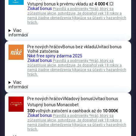
Vstupný bonus k prvému vkladu až
4 000 €
💥
Získať bonus
Pravidlá a podmienky
*Hráč, ktorý sa
zúčastňuje akcie, potvrdzuje, že dosiahol vek 18 rokov a
nemá žiadne obmedzenia týkajúce sa účasti v hazardných
hrách.
Viac
informácií
Pre nových hráčov
Bonus bez vkladu
Uvítací bonus
Voľné zatočenia
Niké free spiny zdarma 2025
Získať bonus
Pravidlá a podmienky
*Hráč, ktorý sa
zúčastňuje akcie, potvrdzuje, že dosiahol vek 18 rokov a
nemá žiadne obmedzenia týkajúce sa účasti v hazardných
hrách.
Viac
informácií
Pre nových hráčov
Vkladový bonus
Uvítací bonus
Vstupný bonus Monacobet
300
voľných zatočení a cashback až do
10 000€
Získať bonus
Pravidlá a podmienky
*Hráč, ktorý sa
zúčastňuje akcie, potvrdzuje, že dosiahol vek 18 rokov a
nemá žiadne obmedzenia týkajúce sa účasti v hazardných
hrách.