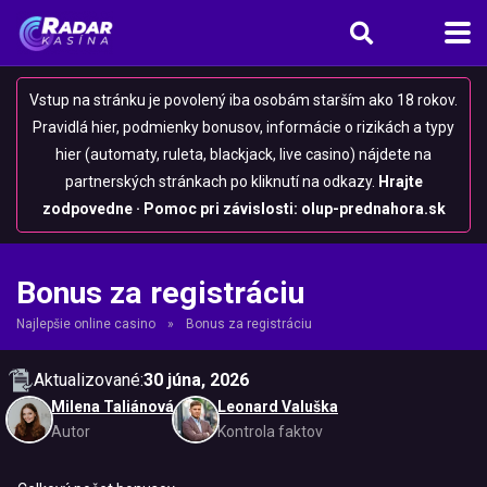
Vstup na stránku je povolený iba osobám starším ako 18 rokov.
Pravidlá hier, podmienky bonusov, informácie o rizikách a typy
hier (automaty, ruleta, blackjack, live casino) nájdete na
partnerských stránkach po kliknutí na odkazy.
Hrajte
zodpovedne · Pomoc pri závislosti: olup-prednahora.sk
Bonus za registráciu
Najlepšie online casino
»
Bonus za registráciu
Aktualizované:
30 júna, 2026
Milena Taliánová
Leonard Valuška
Autor
Kontrola faktov