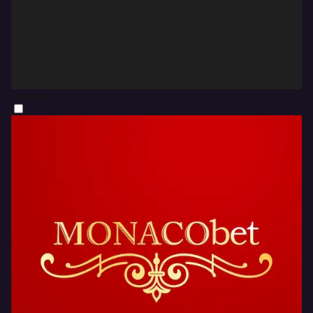
DOXXbet