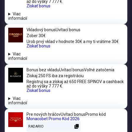
až do výšky 7 777 €.
Získať bonus
Viac
informácií
Vkladový bonus
Uvítací bonus
Zober 30€
Urob prvý vklad v hodnote 30€ a my ti vrátime 30€
Získať bonus
Viac
informácií
Bonus bez vkladu
Uvítací bonus
Voľné zatočenia
Získaj 250 FS iba za registráciu
Registruj sa a získaj až 650 FREE SPINOV a cashback
až do výšky 7 777 €.
Získať bonus
Viac
informácií
Pre nových hráčov
Uvítací bonus
Promo kód
Monacobet Promo Kód 2026
RADARIO