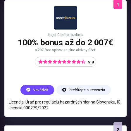
1
Kajot Casino rozdáva
100% bonus až do 2 007€
a 207 free spinov za plne aktívny účet!
9.8
Navštíviť
Prečítajte si recenziu
Licencia: Úrad pre reguláciu hazardných hier na Slovensku, IG
licencia 000279/2022
2