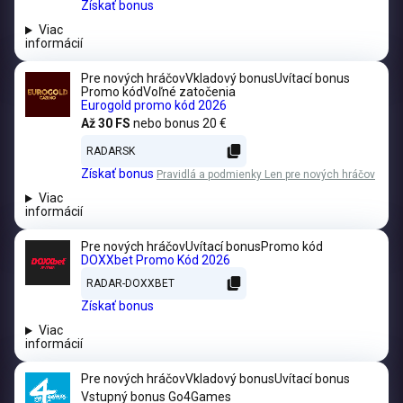
Získať bonus
Viac
informácií
Pre nových hráčov
Vkladový bonus
Uvítací bonus
Promo kód
Voľné zatočenia
Eurogold promo kód 2026
Až 30 FS
nebo bonus 20 €
RADARSK
Získať bonus
Pravidlá a podmienky
Len pre nových hráčov
Viac
informácií
Pre nových hráčov
Uvítací bonus
Promo kód
DOXXbet Promo Kód 2026
RADAR-DOXXBET
Získať bonus
Viac
informácií
Pre nových hráčov
Vkladový bonus
Uvítací bonus
Vstupný bonus Go4Games