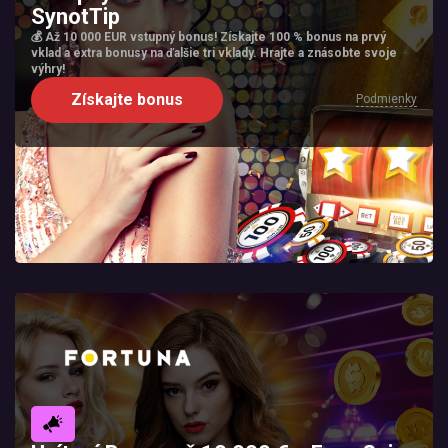
SynotTip
💰 Až 10 000 EUR vstupný bonus! Získajte 100 % bonus na prvý
vklad a extra bonusy na ďalšie tri vklady. Hrajte a znásobte svoje
výhry!
Získajte bonus
Podmienky