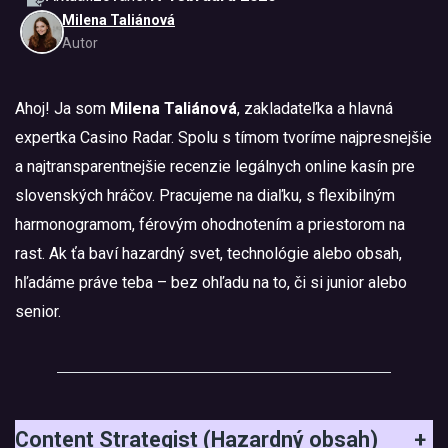
Milena Taliánová
Autor
Ahoj! Ja som
Milena Taliánová
, zakladateľka a hlavná
expertka Casino Radar. Spolu s tímom tvoríme najpresnejšie
a najtransparentnejšie recenzie legálnych online kasín pre
slovenských hráčov. Pracujeme na diaľku, s flexibilným
harmonogramom, férovým ohodnotením a priestorom na
rast. Ak ťa baví hazardný svet, technológie alebo obsah,
hľadáme práve teba – bez ohľadu na to, či si junior alebo
senior.
Content Strategist (Hazardný obsah)
+