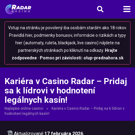
Vstup na stránku je povolený iba osobám starším ako 18 rokov.
Pravidlá hier, podmienky bonusov, informácie o rizikách a typy
hier (automaty, ruleta, blackjack, live casino) nájdete na
partnerských stránkach po kliknutí na odkazy.
Hrajte
zodpovedne · Pomoc pri závislosti: olup-prednahora.sk
Kariéra v Casino Radar – Pridaj
sa k lídrovi v hodnotení
legálnych kasín!
Najlepšie online casino
»
Kariéra v Casino Radar – Pridaj sa k lídrovi v
hodnotení legálnych kasín!
Aktualizované:
17 februára 2026