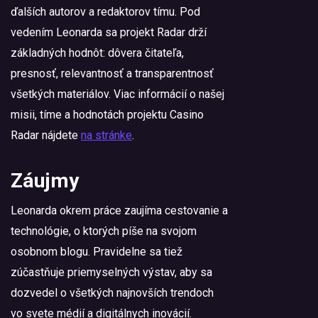
GameWorldbet Casino
DOXXbet Casino
GameWorldBet Casino vstupný
Vstupný bonus
5000 €
bonus až do 10 000€ a 1 000 free
spinov
Vyberte si svoje kasíno:
Nove Casino Na Slovensku
Ceske Casino Pre Slovakov
Online Casino Bez Registracie
Casino Bez Ověření Účtu
Zahranicne Casino