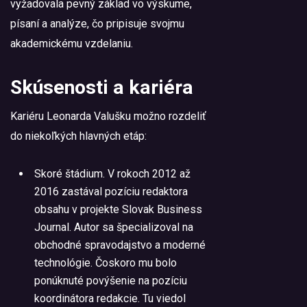
výrazne rozšíriť svoje pokrytie. Projekt pridal
podrobné recenzie online kasín, podrobné príručky
pre nových hráčov a užitočné správy z odvetvia. Vstup
do sveta iGamingu zmenil Leonardov profesionálny
pohľad. Naučil sa orientovať v rýchlo sa rozvíjajúcom
odvetví, kde sa inovácie a regulácia často prelínajú.
Táto skúsenosť zdokonalila jeho schopnosť rýchlo sa
adaptovať, myslieť strategicky a udržiavať vysoké
redakčné štandardy v konkurenčnom prostredí.;
Súčasná kariéra. Od roku 2024 až doteraz zastáva
Leonard pozíciu vedúceho redakcie v Casino Radar.
Medzi jeho hlavné zodpovednosti patrí vytváranie
kvalitného obsahu, príprava priemyselných správ a
rozvoj redakčných partnerstiev.