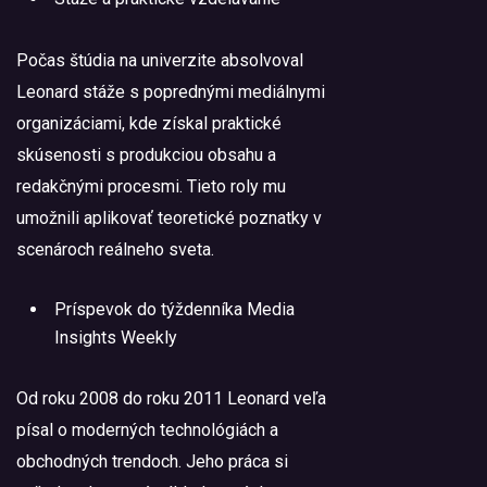
Skoré štádium. V rokoch 2012 až 2016 zastával
pozíciu redaktora obsahu v projekte Slovak Business
Journal. Autor sa špecializoval na obchodné
spravodajstvo a moderné technológie. Čoskoro mu
bolo ponúknuté povýšenie na pozíciu koordinátora
redakcie. Tu viedol oddelenie, ktoré sa zaoberalo
špeciálnymi otázkami publikácie, ako aj prípravou
obchodných správ;
Prechod na Tech Media. V rokoch 2017 až 2019 sa
Leonard presťahoval do novej práce, kde medzi jeho
zodpovednosti patrila úprava a správa článkov o
obchodnej stratégii a digitálnych inováciách;
Práca v iGamingu. Rok 2020 až 2023 bol pre svet
online hazardných hier medzníkom, keďže sa k nemu
pridal Leonard. Tu viedol redakčný tím v iGaming
Review Slovakia. To umožnilo online platforme