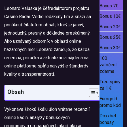
Leonard Valuska je šéfredaktorom projektu Casino Radar.
Vedie redakčný tím a snaží sa ponúknuť čitateľom obsah,
ktorý je jasný, jednoduchý, presný a dôkladne preskúmaný.
Ako uznávaný odborník v oblasti online hazardných hier
Leonard zaručuje, že každá recenzia, príručka a aktualizácia
nájdená na online platforme spĺňa najvyššie štandardy
kvality a transparentnosti.
Obsah
Vykonáva širokú škálu úloh vrátane recenzií online kasín,
analýzy bonusových programov a propagačných akcií, ako aj
podrobných sprievodcov o hrách. Rozsiahle skúsenosti s
tvorbou, správou obsahu a realizáciou výskumu v odvetví
iGaming umožňujú Leonardovi vytvoriť skutočný hlas