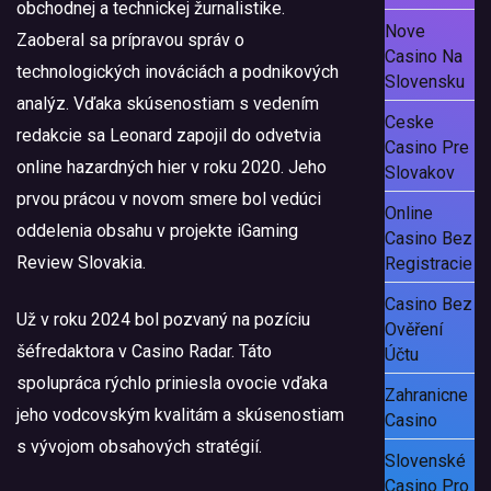
jeho vodcovským kvalitám a skúsenostiam s vývojom
obsahových stratégií.
Vzdelávanie
Leonardovo vzdelanie pripravilo pôdu pre takýto prístup k
písaniu, naučilo ho robiť hĺbkový výskum predmetov,
štruktúrovať vzrušujúci príbeh a porozumieť zmenám v
médiách. Tieto funkcie sú dnes primárne dôležité pre jeho
prácu pri navigácii v rýchlo sa rozvíjajúcom svete iGaming s
trendmi, ktoré sa menia nadzvukovou rýchlosťou a
preferenciami hráčov. Jeho vzdelanie pozostáva z:
Univerzita Komenského
v Bratislave