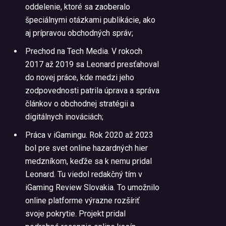
Kurzy a certifikáty
Leonard Valuška počas svojej dlhej a úspešnej kariéry
absolvoval množstvo užitočných kurzov a získal príslušné
certifikáty:
Pokročilá certifikácia obsahovej stratégie od
HubSpot