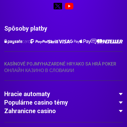
Spôsoby platby