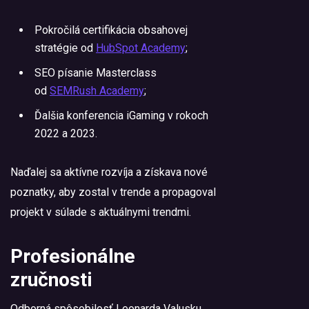
najefektívnejšie. Jeho schopnosť písať podrobné
priemyselné správy ďalej upevňuje platformu ako
jeden z najspoľahlivejších informačných domov v
sektore iGaming.
Vývoj projektov a tímový manažment. Leonard veľmi
dobre riadi vývoj projektu od nápadu až po jeho
dokončenie. Jeho spoločné vedenie podporuje
inovácie v tímoch, s ktorými pracuje, a jeho jasná
komunikácia zaisťuje efektívne dodávanie projektov.
Budovanie partnerstiev a zabezpečenie kvality.
Leonard aktívne rozvíja partnerstvá so
zainteresovanými stranami v odvetví, čím rozširuje
sieť a dôveryhodnosť platformy. Jeho odhodlanie
udržiavať kvalitu obsahu podčiarkuje jeho záväzok
poskytovať spoľahlivé a dobre preskúmané
informácie.