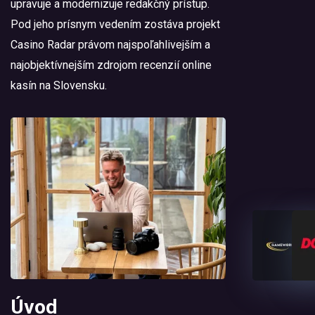
Úvod
Leonard Valuška zastáva v Casino Radar pozíciu
šéfredaktora. Vedie redakčný tím a garantuje pre čitateľov
najvyššie štandardy kvality. To mu umožňuje vytvárať a
publikovať presné, jasné a relevantné materiály. Viac ako
desaťročné skúsenosti v oblasti úprav a správy obsahu