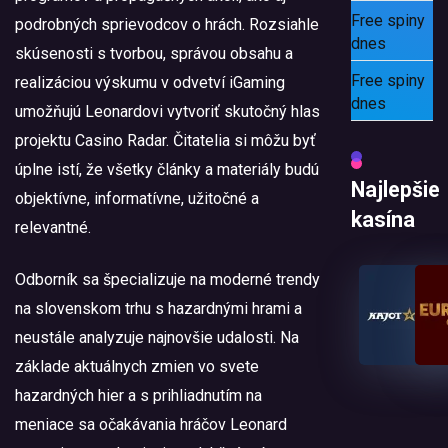
projektu Casino Radar. Čitatelia si môžu byť úplne istí, že
všetky články a materiály budú objektívne, informatívne,
užitočné a relevantné.
Odborník sa špecializuje na moderné trendy na slovenskom
trhu s hazardnými hrami a neustále analyzuje najnovšie
udalosti. Na základe aktuálnych zmien vo svete hazardných
hier a s prihliadnutím na meniace sa očakávania hráčov
Leonard upravuje a modernizuje redakčný prístup. Pod jeho
prísnym vedením zostáva projekt Casino Radar právom
najspoľahlivejším a najobjektívnejším zdrojom recenzií
online kasín na Slovensku.