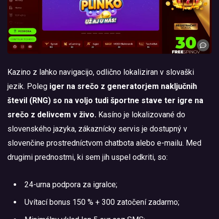
Kazino z lahko navigacijo, odlično lokaliziran v slovaški
jezik. Poleg
iger na srečo z generatorjem naključnih
števil (RNG) so na voljo tudi športne stave ter igre na
srečo z delivcem v živo.
Kasíno je lokalizované do
slovenského jazyka, zákaznícky servis je dostupný v
slovenčine prostredníctvom chatbota alebo e-mailu. Med
drugimi prednostmi, ki sem jih uspel odkriti, so:
24-urna podpora za igralce;
Uvítací bonus 150 % + 300 zatočení zadarmo;