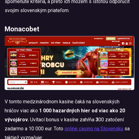
spomenuté kritériá, a preto ich môžem s istotou odporučiť
svojim slovenským priateľom.
Monacobet
V tomto medzinárodnom kasíne čaká na slovenských
hráčov viac ako
1 000 hazardných hier od viac ako 20
vývojárov.
Uvítací bonus v kasíne zahŕňa
3
00 zatočení
zadarmo a 10 000 eur. Toto
online casino na Slovensku
sa
taktiež vyznačuje: