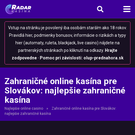
Vstup na stránku je povolený iba osobám starším ako 18 rokov.
Pravidlá hier, podmienky bonusov, informácie o rizikách a typy
hier (automaty, ruleta, blackjack, live casino) nájdete na
partnerských stránkach po kliknutí na odkazy.
Hrajte
zodpovedne · Pomoc pri závislosti: olup-prednahora.sk
Zahraničné online kasína pre
Slovákov: najlepšie zahraničné
kasína
Najlepšie online casino
»
Zahraničné online kasína pre Slovákov:
najlepšie zahraničné kasína