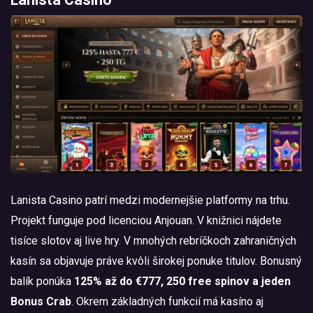
Lanista Casino patrí medzi modernejšie platformy na trhu.
Projekt funguje pod licenciou Anjouan. V knižnici nájdete
tisíce slotov aj live hry. V mnohých rebríčkoch zahraničných
kasín sa objavuje práve kvôli širokej ponuke titulov. Bonusný
balík ponúka
125% až do €777, 250 free spinov a jeden
Bonus Crab
. Okrem základných funkcií má kasíno aj