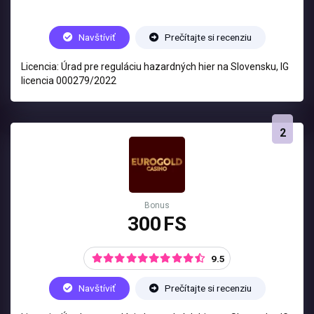
Navštíviť
Prečítajte si recenziu
Licencia: Úrad pre reguláciu hazardných hier na Slovensku, IG
licencia 000279/2022
2
Bonus
300
FS
9.5
Navštíviť
Prečítajte si recenziu