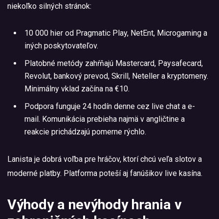
niekoľko silných stránok:
10 000 hier od Pragmatic Play, NetEnt, Microgaming a
iných poskytovateľov.
Platobné metódy zahŕňajú Mastercard, Paysafecard,
Revolut, bankový prevod, Skrill, Neteller a kryptomeny.
Minimálny vklad začína na €10.
Podpora funguje 24 hodín denne cez live chat a e-
mail. Komunikácia prebieha najmä v angličtine a
reakcie prichádzajú pomerne rýchlo.
Lanista je dobrá voľba pre hráčov, ktorí chcú veľa slotov a
moderné platby. Platforma poteší aj fanúšikov live kasína.
Výhody a nevýhody hrania v