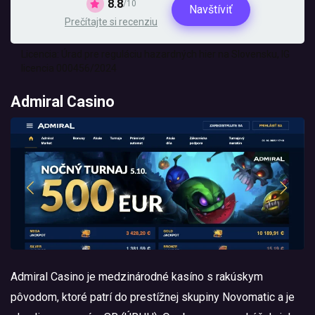
8.8
/10
Navštíviť
Prečítajte si recenziu
Licencia: Úrad pre reguláciu hazardných hier na Slovensku, IG
licencia 000456/2024
Admiral Casino
Admiral Casino je medzinárodné kasíno s rakúskym
pôvodom, ktoré patrí do prestížnej skupiny Novomatic a je