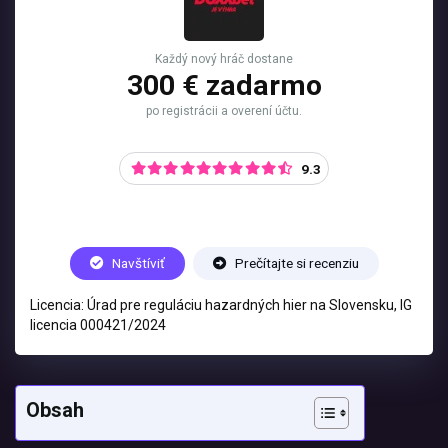
Každý nový hráč dostane
300 € zadarmo
po registrácii a overení účtu.
9.3
Navštíviť
Prečítajte si recenziu
Licencia: Úrad pre reguláciu hazardných hier na Slovensku, IG
licencia 000421/2024
Obsah