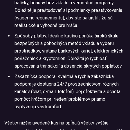
balíčky, bonusy bez vkladu a vernostné programy.
Dôležité je preštudovať si podmienky prestávkovania
(wagering requirements), aby ste sa uistili, že sú
realistické a výhodné pre hráča.
Spôsoby platby. Ideálne kasíno ponúka širokú škálu
bezpečných a pohodlných metód vkladu a výberu
prostriedkov, vrátane bankových kariet, elektronických
peňaženiek a kryptomien. Dôležitá je rýchlosť
spracovania transakcií a absencia skrytých poplatkov.
Zákaznícka podpora. Kvalitná a rýchla zákaznícka
podpora je dostupná 24/7 prostredníctvom rôznych
kanálov (chat, e-mail, telefón). Jej efektivita a ochota
pomôcť hráčom pri riešení problémov priamo
ovplyvňujú váš komfort.
Všetky nižšie uvedené kasína spĺňajú všetky vyššie