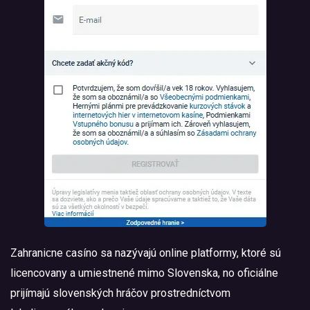
Zahraniсne сasíno sa nazývajú online platformy, ktoré sú
licencovany a umiestnené mimo Slovenska, no oficiálne
prijímajú slovenských hráčov prostredníctvom