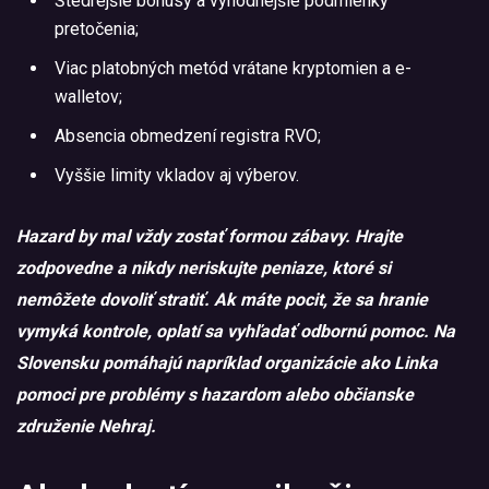
Štedrejšie bonusy a výhodnejšie podmienky
pretočenia;
Viac platobných metód vrátane kryptomien a e-
walletov;
Absencia obmedzení registra RVO;
Vyššie limity vkladov aj výberov.
Hazard by mal vždy zostať formou zábavy. Hrajte
zodpovedne a nikdy neriskujte peniaze, ktoré si
nemôžete dovoliť stratiť. Ak máte pocit, že sa hranie
vymyká kontrole, oplatí sa vyhľadať odbornú pomoc. Na
Slovensku pomáhajú napríklad organizácie ako Linka
pomoci pre problémy s hazardom alebo občianske
združenie Nehraj.