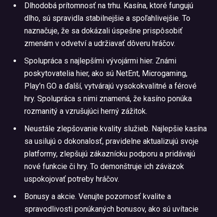
Dlhodobá prítomnosť na trhu. Kasína, ktoré fungujú
dlho, sú spravidla stabilnejšie a spoľahlivejšie. To
naznačuje, že sa dokázali úspešne prispôsobiť
zmenám v odvetví a udržiavať dôveru hráčov.
Spolupráca s najlepšími vývojármi hier. Známi
poskytovatelia hier, ako sú NetEnt, Microgaming,
Play’n GO a ďalší, vytvárajú vysokokvalitné a férové
hry. Spolupráca s nimi znamená, že kasíno ponúka
rozmanitý a vzrušujúci herný zážitok.
Neustále zlepšovanie kvality služieb. Najlepšie kasína
sa usilujú o dokonalosť, pravidelne aktualizujú svoje
platformy, zlepšujú zákaznícku podporu a pridávajú
nové funkcie či hry. To demonštruje ich záväzok
uspokojovať potreby hráčov.
Bonusy a akcie. Venujte pozornosť kvalite a
spravodlivosti ponúkaných bonusov, ako sú uvítacie