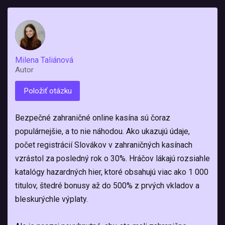
Milena Taliánová
Autor
Položiť otázku
Bezpečné zahraničné online kasína sú čoraz
populárnejšie, a to nie náhodou. Ako ukazujú údaje,
počet registrácií Slovákov v zahraničných kasínach
vzrástol za posledný rok o 30%. Hráčov lákajú rozsiahle
katalógy hazardných hier, ktoré obsahujú viac ako 1 000
titulov, štedré bonusy až do 500% z prvých vkladov a
bleskurýchle výplaty.