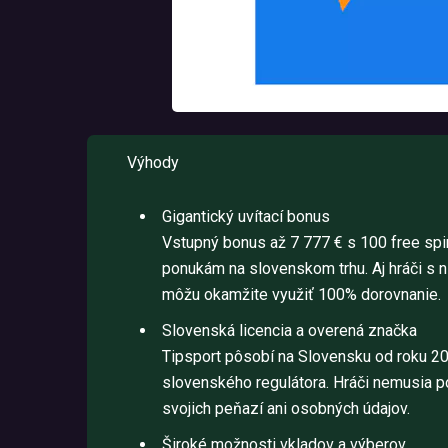
Výhody
Gigantický uvítací bonus
Vstupný bonus až 7 777 € s 100 free spin
ponukám na slovenskom trhu. Aj hráči s 
môžu okamžite využiť 100% dorovnanie.
Slovenská licencia a overená značka
Tipsport pôsobí na Slovensku od roku 20
slovenského regulátora. Hráči nemusia 
svojich peňazí ani osobných údajov.
Široké možnosti vkladov a výberov