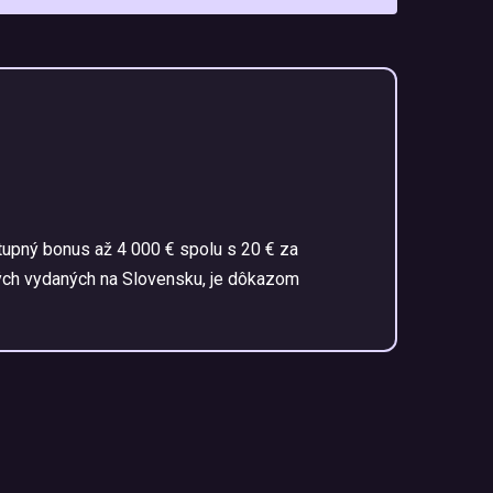
tupný bonus až 4 000 € spolu s 20 € za
rvých vydaných na Slovensku, je dôkazom