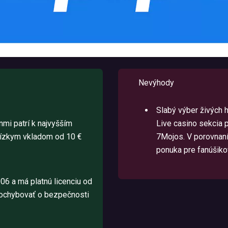
Nevýhody
Slabý výber živých h
mi patrí k najvyšším
Live casino sekcia 
nízkym vkladom od 10 €
7Mojos. V porovnaní
ponuka pre fanúšikov
06 a má platnú licenciu od
pochybovať o bezpečnosti