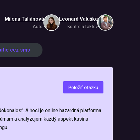
Milena Taliánová
Leonard Valuška
Autor
Kontrola faktov
bitie cez sms
Položiť otázku
dokonalosť. A hoci je online hazardná platforma
skúmam a analyzujem každý aspekt kasína
ngu.