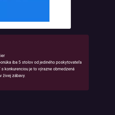
ier
ponúka iba 5 stolov od jediného poskytovateľa
 s konkurenciou je to výrazne obmedzená
 živej zábavy.