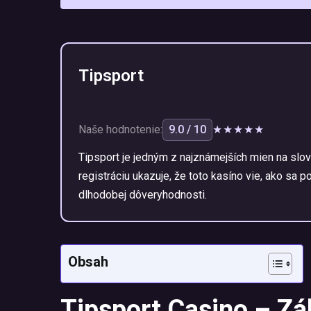
Tipsport
Naše hodnotenie:
9.0 / 10
★★★★★
Tipsport je jedným z najznámejších mien na sl
registráciu ukazuje, že toto kasíno vie, ako sa
dlhodobej dôveryhodnosti.
Obsah
Tipsport Casino – Zá