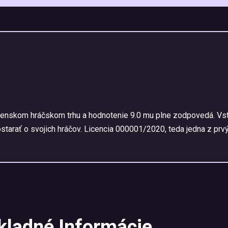
ovenskom hráčskom trhu a hodnotenie 9.0 mu plne zodpovedá. Vs
 postarať o svojich hráčov. Licencia 000001/2020, teda jedna z p
kladné Informácie