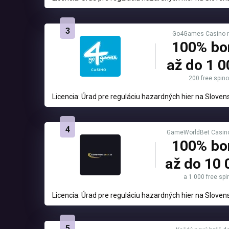
3
Go4Games Casino 
100% bo
až do 1 
200 free spino
Licencia: Úrad pre reguláciu hazardných hier na Sloven
4
GameWorldBet Casin
100% bo
až do 10
a 1 000 free spi
Licencia: Úrad pre reguláciu hazardných hier na Sloven
5