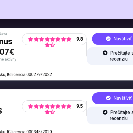
zdáva
Navštíviť
9.8
nus
007€
Prečítajte s
recenziu
lne aktívny
sku, IG licencia 000279/2022
Navštíviť
9.5
S
Prečítajte s
recenziu
sku, IG licencia 000345/2020