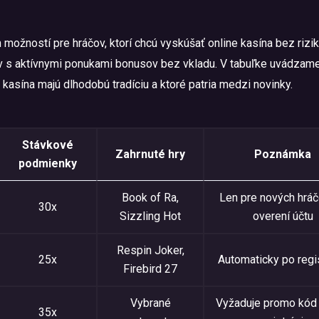
možností pre hráčov, ktorí chcú vyskúšať online kasína bez rizik
ov s aktívnymi ponukami bonusov bez vkladu. V tabuľke uvádzame
é kasína majú dlhodobú tradíciu a ktoré patria medzi novinky.
Stávkové
Zahrnuté hry
Poznámka
podmienky
Book of Ra,
Len pre nových hrá
30x
Sizzling Hot
overení účtu
Respin Joker,
25x
Automaticky po regis
Firebird 27
Vybrané
Vyžaduje promo kód
35x