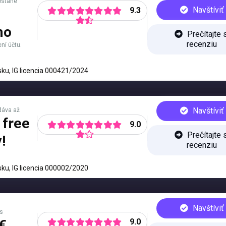
ostane
Navštíviť
9.3
€
mo
Prečítajte s
recenziu
ení účtu.
sku, IG licencia 000421/2024
Navštíviť
dáva až
 free
9.0
Prečítajte s
!
recenziu
sku, IG licencia 000002/2020
Navštíviť
s
9.0
€