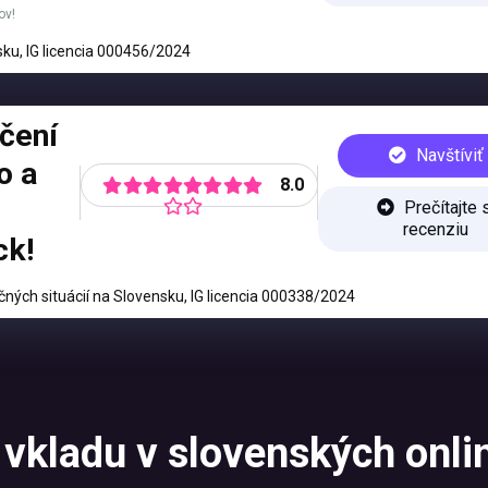
ov!
sku, IG licencia 000456/2024
čení
Navštíviť
o a
8.0
Prečítajte s
recenziu
ck!
ých situácií na Slovensku, IG licencia 000338/2024
 vkladu v slovenských onli