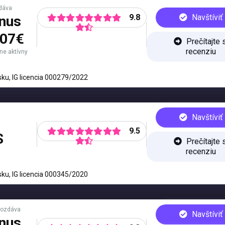
zdáva
Navštíviť
9.8
nus
007€
Prečítajte s
recenziu
lne aktívny
sku, IG licencia 000279/2022
Navštíviť
9.5
S
Prečítajte s
recenziu
sku, IG licencia 000345/2020
rozdáva
Navštíviť
nus