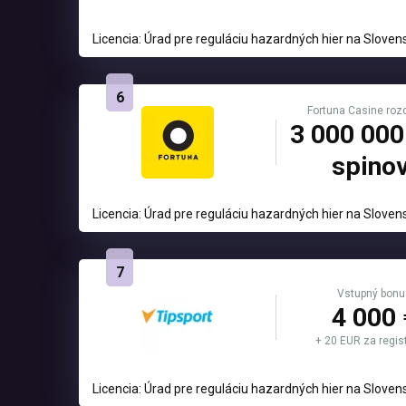
Licencia: Úrad pre reguláciu hazardných hier na Sloven
6
Fortuna Casine roz
3 000 000
spinov
Licencia: Úrad pre reguláciu hazardných hier na Sloven
7
Vstupný bonu
4 000 
+ 20 EUR za regis
Licencia: Úrad pre reguláciu hazardných hier na Sloven