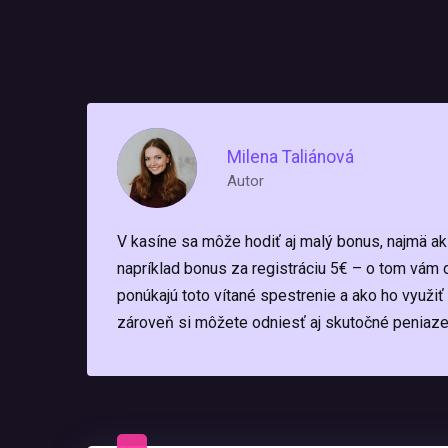
Milena Taliánová
Autor
V kasíne sa môže hodiť aj malý bonus, najmä ak
napríklad bonus za registráciu 5€ – o tom vám 
ponúkajú toto vítané spestrenie a ako ho využiť 
zároveň si môžete odniesť aj skutočné peniaze