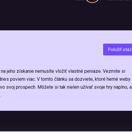
Položiť otá
 na jeho získanie nemusíte vložiť vlastné peniaze. Vezmite si
dnes poviem viac. V tomto článku sa dozviete, ktoré herné weby
vo svoj prospech. Môžete si tak nielen užívať svoje hry naplno, a
.