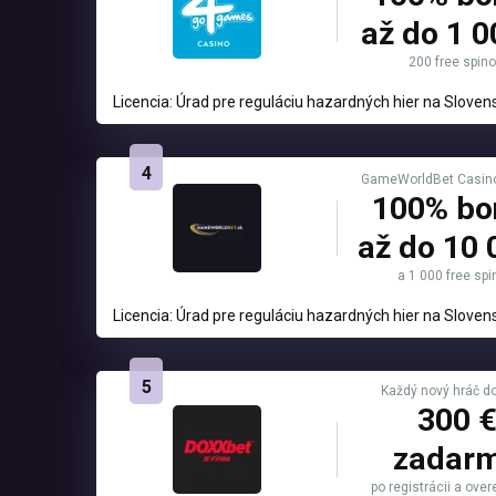
až do 1 
200 free spino
Licencia: Úrad pre reguláciu hazardných hier na Sloven
4
GameWorldBet Casin
100% bo
až do 10
a 1 000 free spi
Licencia: Úrad pre reguláciu hazardných hier na Sloven
5
Každý nový hráč d
300 
zadar
po registrácii a over