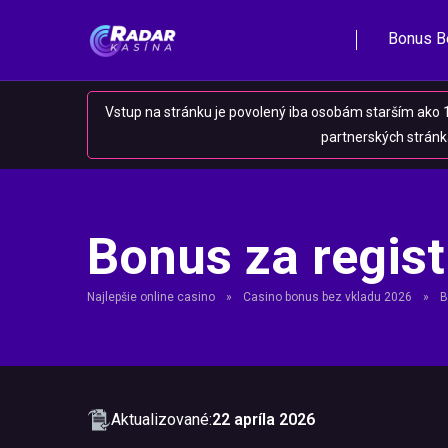
Bonus B
Vstup na stránku je povolený iba osobám starším ako 18 
partnerských stránk
Bonus za regist
Najlepšie online casino
»
Casino bonus bez vkladu 2026
»
B
Aktualizované:
22 apríla 2026