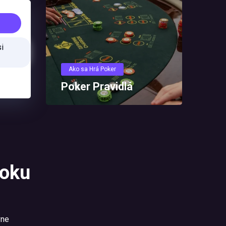
i
Ako sa Hrá Poker
Poker Pravidlá
roku
vne