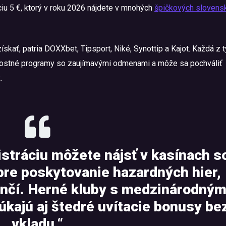
ciu 5 €, ktorý v roku 2026 nájdete v mnohých
špičkových slovens
skať, patria DOXXbet, Tipsport, Niké, Synottip a Kajot. Každá z 
rnostné programy so zaujímavými odmenami a môže sa pochváliť
.
stráciu môžete nájsť v kasínach s
pre poskytovanie hazardných hier,
ončí. Herné kluby s medzinárodným
úkajú aj štedré uvítacie bonusy be
vkladu.“