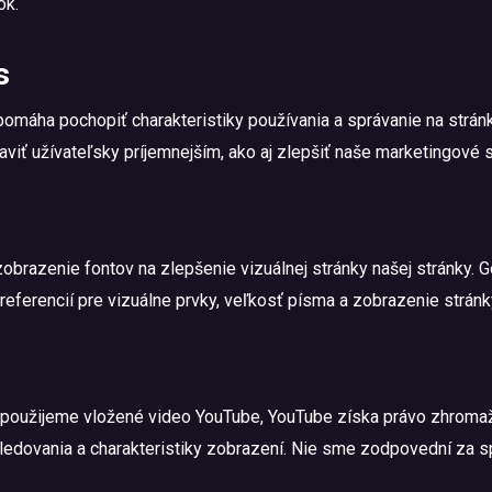
ok.
s
omáha pochopiť charakteristiky používania a správanie na strá
viť užívateľsky príjemnejším, ako aj zlepšiť naše marketingové s
brazenie fontov na zlepšenie vizuálnej stránky našej stránky. 
eferencií pre vizuálne prvky, veľkosť písma a zobrazenie stránk
e použijeme vložené video YouTube, YouTube získa právo zhroma
sledovania a charakteristiky zobrazení. Nie sme zodpovední za