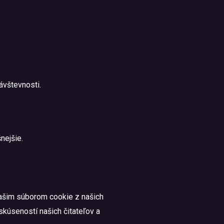
ávštevnosti.
nejšie.
vašim súborom cookie z našich
kúseností našich čitateľov a