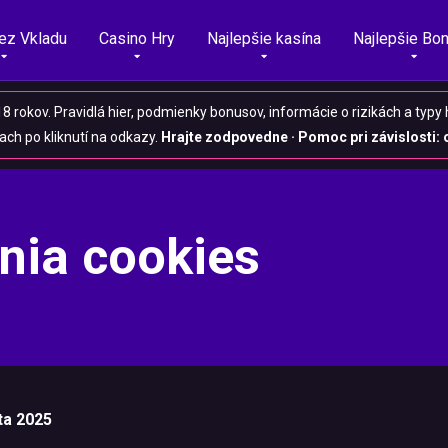
ez Vkladu
Casino Hry
Najlepšie kasína
Najlepšie Bo
rokov. Pravidlá hier, podmienky bonusov, informácie o rizikách a typy hi
ach po kliknutí na odkazy.
Hrajte zodpovedne · Pomoc pri závislosti:
nia cookies
ta 2025