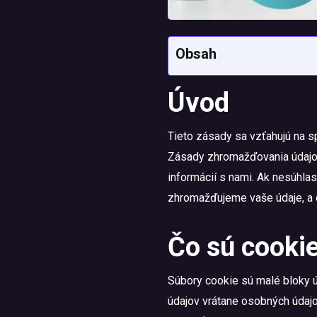
Obsah
Úvod
Tieto zásady sa vzťahujú na s
Zásady zhromažďovania údajov
informácií s nami. Ak nesúhla
zhromažďujeme vaše údaje, a 
Čo sú cooki
Súbory cookie sú malé bloky ú
údajov vrátane osobných údaj