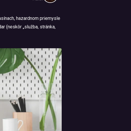
 kasínach, hazardnom priemysle
r (neskôr „služba, stránka,