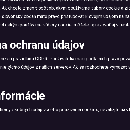
. Ak chcete zmeniť spôsob, akým používame súbory cookie a zí
o slovenský občan máte právo pristupovať k svojim údajom na naš
b, akým používame súbory cookie, môžete spravovať aj v nasta
na ochranu údajov
me sa pravidlami GDPR. Používatelia majú podľa nich právo pož
nie týchto údajov z našich serverov. Ak sa rozhodnete vymazať va
nformácie
hrany osobných údajov alebo používania cookies, neváhajte nás