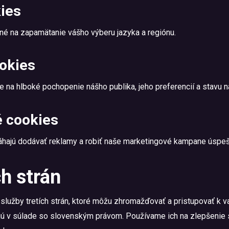
ies
né na zapamätanie vášho výberu jazyka a regiónu.
ookies
 na hlboké pochopenie nášho publika, jeho preferencií a stavu n
é cookies
hajú dodávať reklamy a robiť naše marketingové kampane úspeš
ch strán
služby tretích strán, ktoré môžu zhromažďovať a pristupovať k 
jú v súlade so slovenským právom. Používame ich na zlepšenie s