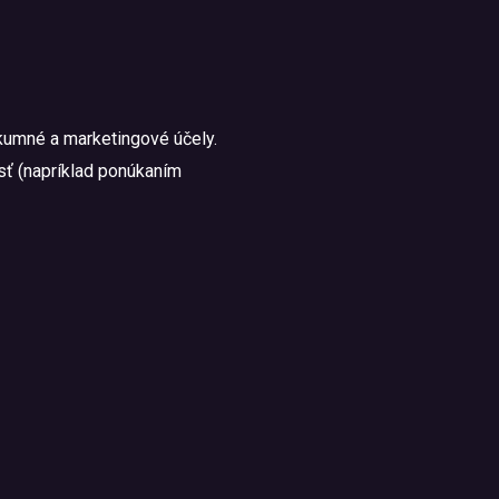
kumné a marketingové účely.
sť (napríklad ponúkaním