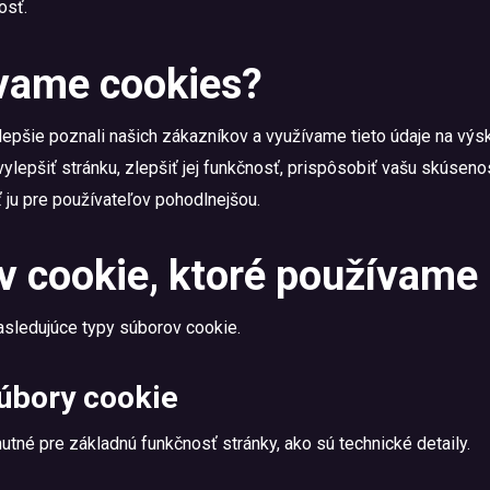
osť.
vame cookies?
epšie poznali našich zákazníkov a využívame tieto údaje na výs
lepšiť stránku, zlepšiť jej funkčnosť, prispôsobiť vašu skúseno
ť ju pre používateľov pohodlnejšou.
v cookie, ktoré používame
asledujúce typy súborov cookie.
úbory cookie
utné pre základnú funkčnosť stránky, ako sú technické detaily.