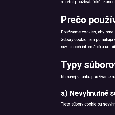
rozvíjať používateľskú skúsen
Prečo použí
Používame cookies, aby sme l
Súbory cookie nám pomáhajú vy
súvisiacich informácií) a urobi
Typy súboro
Na našej stránke používame n
a) Nevyhnutné s
Tieto súbory cookie sú nevyhn