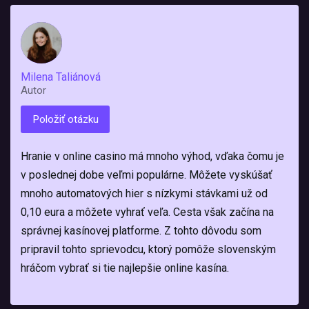
Milena Taliánová
Autor
Položiť otázku
Hranie v online casino má mnoho výhod, vďaka čomu je
v poslednej dobe veľmi populárne. Môžete vyskúšať
mnoho automatových hier s nízkymi stávkami už od
0,10 eura a môžete vyhrať veľa. Cesta však začína na
správnej kasínovej platforme. Z tohto dôvodu som
pripravil tohto sprievodcu, ktorý pomôže slovenským
hráčom vybrať si tie najlepšie online kasína.