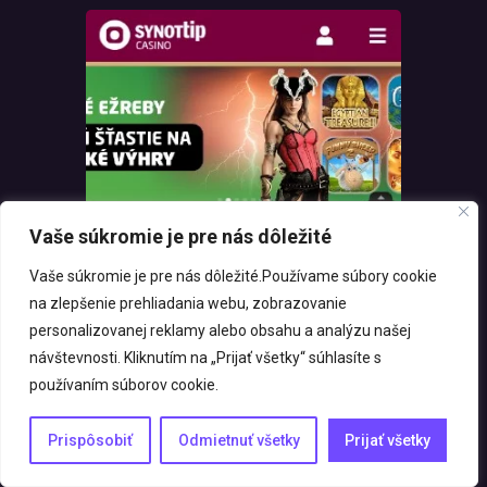
Vaše súkromie je pre nás dôležité
Vaše súkromie je pre nás dôležité.Používame súbory cookie
na zlepšenie prehliadania webu, zobrazovanie
personalizovanej reklamy alebo obsahu a analýzu našej
návštevnosti. Kliknutím na „Prijať všetky“ súhlasíte s
používaním súborov cookie.
Prispôsobiť
Odmietnuť všetky
Prijať všetky