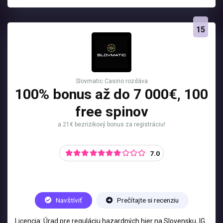
15
Slovmatic Casino rozdáva
100% bonus až do 7 000€, 100
free spinov
a 21€ bezrizikový bonus za registráciu!
7.0
Navštíviť
Prečítajte si recenziu
Licencia: Úrad pre reguláciu hazardných hier na Slovensku, IG