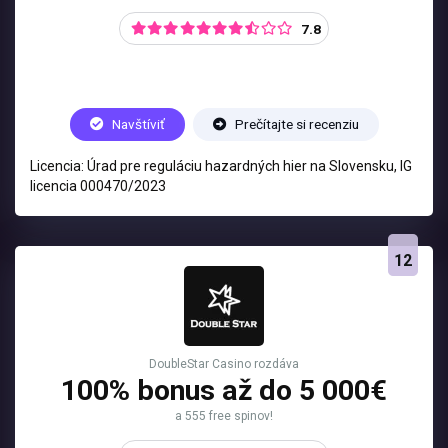
7.8
Navštíviť
Prečítajte si recenziu
Licencia: Úrad pre reguláciu hazardných hier na Slovensku, IG
licencia 000470/2023
12
DoubleStar Casino rozdáva
100% bonus až do 5 000€
a 555 free spinov!