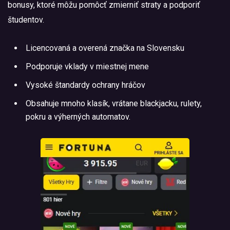
bonusy, ktoré môžu pomôcť zmierniť straty a podporiť
študentov.
Licencovaná a overená značka na Slovensku
Podporuje vklady v miestnej mene
Vysoké štandardy ochrany hráčov
Obsahuje mnoho klasík, vrátane blackjacku, rulety,
pokru a výherných automatov.