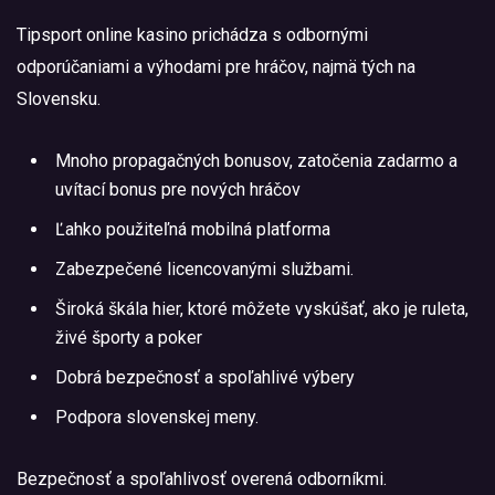
Tipsport online kasino prichádza s odbornými
odporúčaniami a výhodami pre hráčov, najmä tých na
Slovensku.
Mnoho propagačných bonusov, zatočenia zadarmo a
uvítací bonus pre nových hráčov
Ľahko použiteľná mobilná platforma
Zabezpečené licencovanými službami.
Široká škála hier, ktoré môžete vyskúšať, ako je ruleta,
živé športy a poker
Dobrá bezpečnosť a spoľahlivé výbery
Podpora slovenskej meny.
Bezpečnosť a spoľahlivosť overená odborníkmi.