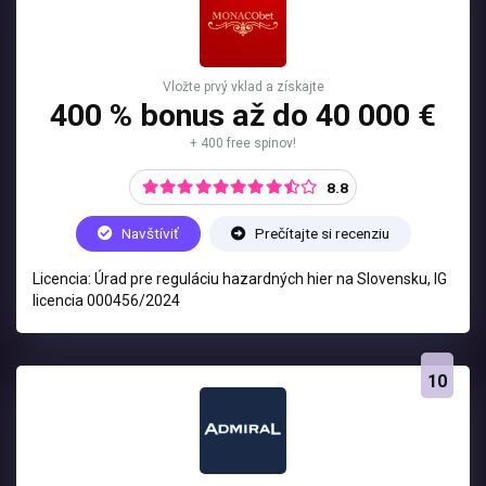
Vložte prvý vklad a získajte
400 % bonus až do 40 000 €
+ 400 free spinov!
8.8
Navštíviť
Prečítajte si recenziu
Licencia: Úrad pre reguláciu hazardných hier na Slovensku, IG
licencia 000456/2024
10