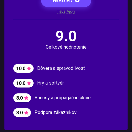
Navštíviť
T&Cs Apply
9.0
Celkové hodnotenie
Dôvera a spravodlivosť
10.0
Hry a softvér
10.0
Bonusy a propagačné akcie
8.0
Podpora zákazníkov
8.0