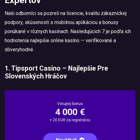
Expertov
Naši odborníci sa pozreli na licencie, kvalitu zákazníckej
podpory, skúsenosti s mobilnou aplikáciou a bonusy
ponúkané v rôznych kasínach. Nasledujúcich 7 je podľa ich
hodnotenia najlepšie online kasíno — verifikované a
dôveryhodné.
1. Tipsport Casino – Najlepšie Pre
Slovenských Hráčov
Vstupný bonus
4 000 €
+ 20 EUR za registráciu