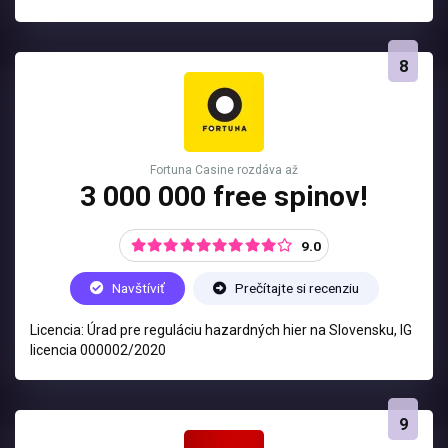
8
Fortuna Casine rozdáva až
3 000 000 free spinov!
9.0
Navštíviť
Prečítajte si recenziu
Licencia: Úrad pre reguláciu hazardných hier na Slovensku, IG
licencia 000002/2020
9