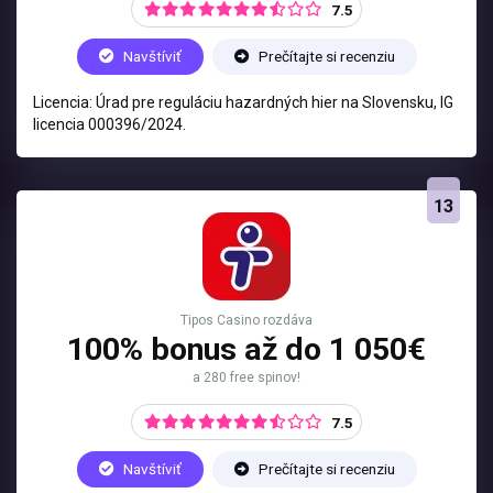
7.5
Navštíviť
Prečítajte si recenziu
Licencia: Úrad pre reguláciu hazardných hier na Slovensku, IG
licencia 000396/2024.
13
Tipos Casino rozdáva
100% bonus až do 1 050€
a 280 free spinov!
7.5
Navštíviť
Prečítajte si recenziu