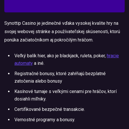
Synottip Casino je jedinečné vďaka vysokej kvalite hry na
svojej webovej stránke a používateľskej skúsenosti, ktorú
ponúka začiatočníkom aj pokročilým hráčom.
Veľký balík hier, ako je blackjack, ruleta, poker,
hracie
automaty
a iné.
Registračné bonusy, ktoré zahŕňajú bezplatné
zatočenia alebo bonusy
Kasínové turnaje s veľkými cenami pre hráčov, ktorí
dosiahli míľniky.
Certifikované bezpečné transakcie.
Vernostné programy a bonusy.