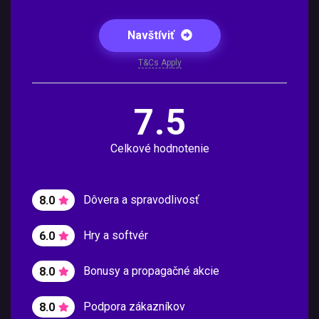
Navštíviť
T&Cs Apply
7.5
Celkové hodnotenie
Dôvera a spravodlivosť
8.0
Hry a softvér
6.0
Bonusy a propagačné akcie
8.0
Podpora zákazníkov
8.0