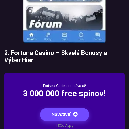
2. Fortuna Casino – Skvelé Bonusy a
Výber Hier
Fortuna Casine rozdáva až
3 000 000 free spinov!
Navštíviť
T&Cs Apply