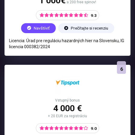
1 000€
a 200 free spinov!
9.3
Navštíviť
Prečítajte si recenziu
Licencia: Úrad pre reguláciu hazardných hier na Slovensku, IG
licencia 000382/2024
6
Vstupný bonus
4 000 €
+ 20 EUR za registráciu
9.0