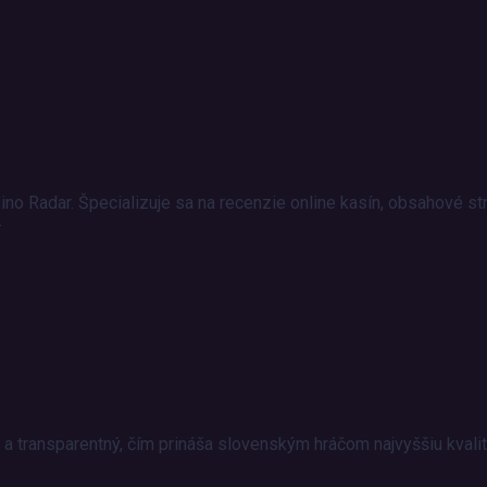
ino Radar. Špecializuje sa na recenzie online kasín, obsahové st
.
a transparentný, čím prináša slovenským hráčom najvyššiu kvalit