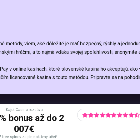
bné metódy, viem, aké dôležité je mať bezpečný, rýchly a jednod
kými hráčmi, a to najmä vďaka svojej spoľahlivosti, anonymite a 
ay v online kasínach, ktoré slovenské kasína ho akceptujú, ako 
čím licencované kasína s touto metódou. Pripravte sa na pohodl
Kajot Casino rozdáva
% bonus až do 2
007€
 free spinov za plne aktívny účet!