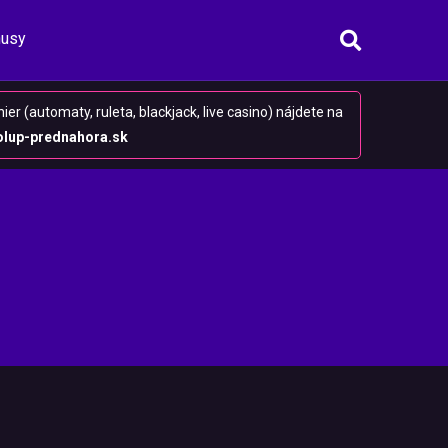
nusy
er (automaty, ruleta, blackjack, live casino) nájdete na
 olup-prednahora.sk