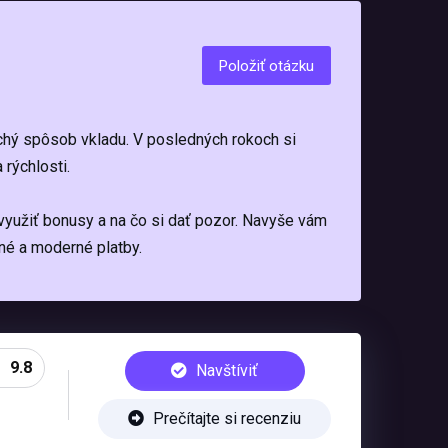
Položiť otázku
uchý spôsob vkladu. V posledných rokoch si
rýchlosti.
využiť bonusy a na čo si dať pozor. Navyše vám
né a moderné platby.
9.8
Navštíviť
Prečítajte si recenziu