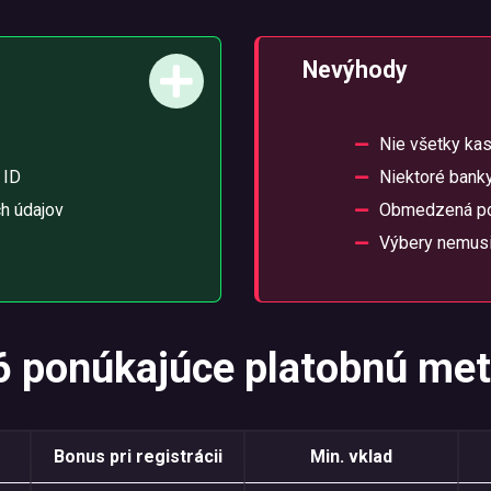
Nevýhody
Nie všetky kas
 ID
Niektoré bank
h údajov
Obmedzená po
Výbery nemusi
26 ponúkajúce platobnú me
Bonus pri registrácii
Min. vklad