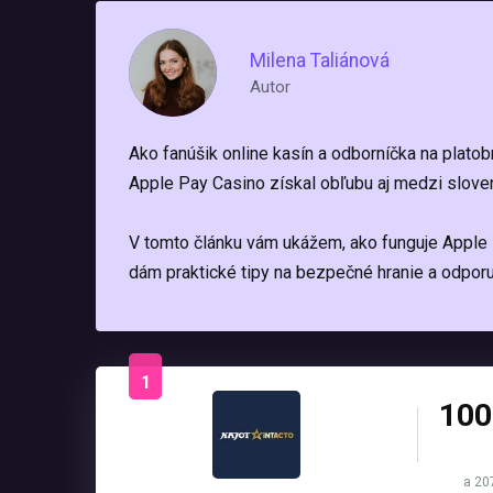
Milena Taliánová
Autor
Ako fanúšik online kasín a odborníčka na plato
Apple Pay Casino získal obľubu aj medzi slovens
V tomto článku vám ukážem, ako funguje Apple P
dám praktické tipy na bezpečné hranie a odporu
1
100
a 207