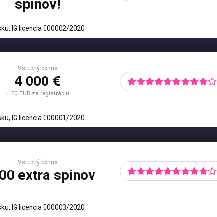
spinov!
sku, IG licencia 000002/2020
Vstupný bonus
4 000 €
+ 20 EUR za registráciu
sku, IG licencia 000001/2020
Vstupný bonus
00 extra spinov
sku, IG licencia 000003/2020