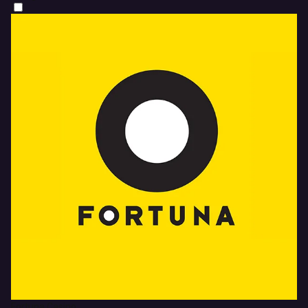
Fortuna Casino