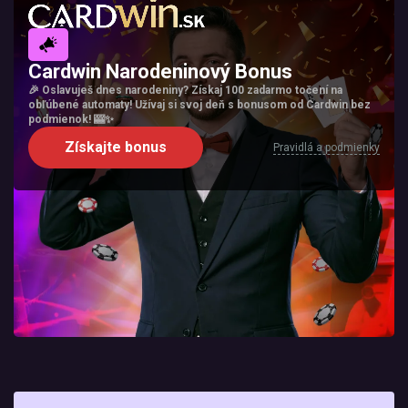
Cardwin Narodeninový Bonus
🎉 Oslavuješ dnes narodeniny? Získaj 100 zadarmo točení na
obľúbené automaty! Užívaj si svoj deň s bonusom od Cardwin bez
podmienok! 🎰✨
Získajte bonus
Pravidlá a podmienky