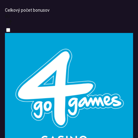
Celkový počet bonusov
80