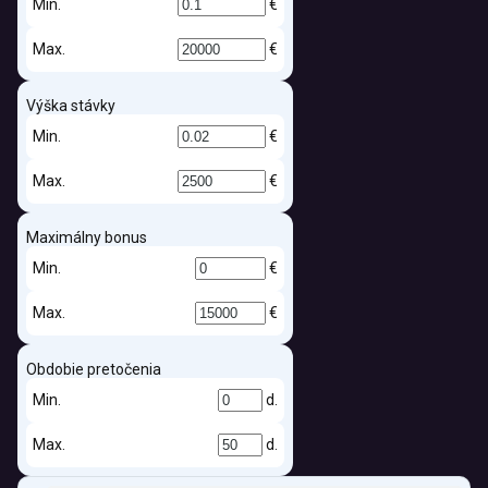
Min.
€
Max.
€
Výška stávky
Min.
€
Max.
€
Maximálny bonus
Min.
€
Max.
€
Obdobie pretočenia
Min.
d.
Max.
d.