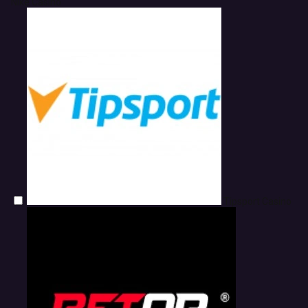
Niké Casino
Tipsport Casino