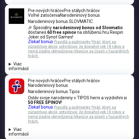
Pre nových hráčov
Pre stálych hráčov
Voľné zatočenia
Narodeninový bonus
Narodeninový bonus SLOVMATIC
🎉 Špeciálny
narodeninový bonus od Slovmatic
dostaneš
60 free spinov
na obľúbenú hru Respin
Joker od Synot Games!
Získať bonus
Pravidlá a podmienky
*Hráč, ktorý sa
zúčastňuje akcie, potvrdzuje, že dosiahol vek 18 rokov a
nemá žiadne obmedzenia týkajúce sa účasti v hazardných
hrách.
Viac
informácií
Pre nových hráčov
Pre stálych hráčov
Narodeninový bonus
Narodeninový bonus Tipos
Osláv svoje narodeniny v TIPOS herni a vyzdvihni si
50 FREE SPINOV
!
Získať bonus
Pravidlá a podmienky
*Hráč, ktorý sa
zúčastňuje akcie, potvrdzuje, že dosiahol vek 18 rokov a
nemá žiadne obmedzenia týkajúce sa účasti v hazardných
hrách.
Viac
informácií