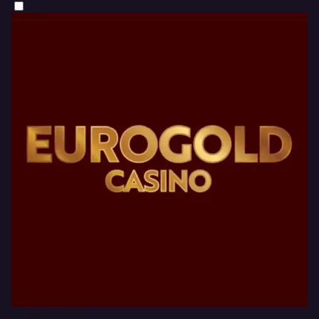
Eurogold Casino