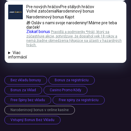
Pre nových hráčov
Pre stálych hráčov
Voľné zatočenia
Narodeninový bonus
Narodeninový bonus Kajot
🎁 Osláv s nami svoje narodeniny! Máme pre teba
darček!
Získať bonus
Pravidlá a podmienky
*Hráč, ktorý sa
zúčastňuje akcie, potvrdzuje, že dosiahol vek 18 rokov a
nemá žiadne obmedzenia týkajúce sa účasti v hazardných
hrách.
Viac
informácií
Bez vkladu bonusy
Bonus za registráciu
Bonus za Vklad
Casino Promo Kódy
Free Spiny bez vkladu
Free spiny za registráciu
Narodeninový bonus v online kasíne
Vstupný Bonus Bez Vkladu