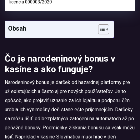
licencia 000003/2020
Obsah
Čo je narodeninový bonus v
kasíne a ako funguje?
Narodeninový bonus je darček od hazardnej platformy pre
už existujúcich a často aj pre nových používateľov. Je to
spôsob, ako prejaviť uznanie za ich lojalitu a podporu, čím
urobia ich výnimočný deň stane ešte príjemnejším. Darčeky
sa môžu líšiť: od bezplatných zatočení na automatoch až po
peňažné bonusy. Podmienky získania bonusu sa však môžu
líšiť. Napríklad v kasíne Slovmatica musí
hráč
v deň