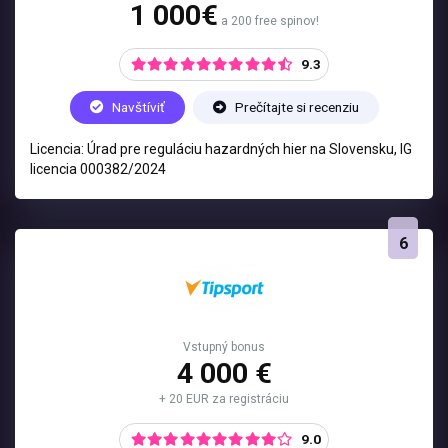
1 000€
a 200 free spinov!
9.3
Navštíviť
Prečítajte si recenziu
Licencia: Úrad pre reguláciu hazardných hier na Slovensku, IG
licencia 000382/2024
6
Vstupný bonus
4 000 €
+ 20 EUR za registráciu
9.0