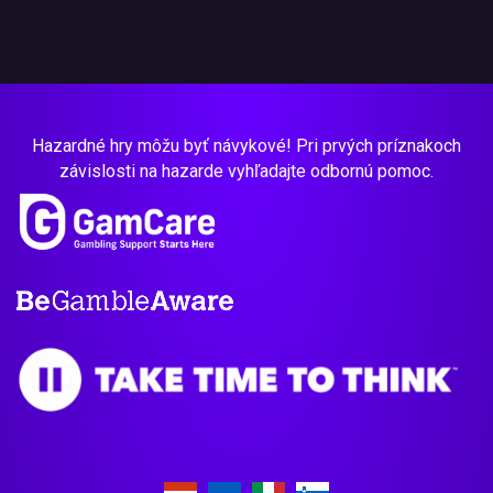
Hazardné hry môžu byť návykové! Pri prvých príznakoch
závislosti na hazarde vyhľadajte odbornú pomoc.