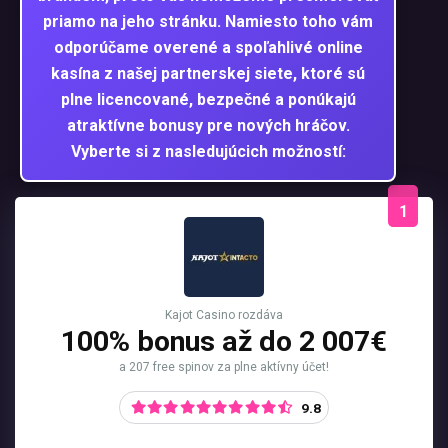
priamo na jeho stránku. Namiesto toho vám
odporúčame overené a spoľahlivé online
kasína z našej partnerskej siete, ktoré sú
plne licencované, bezpečné a ponúkajú
atraktívne bonusy pre nových hráčov.
Vyberte si z nasledujúcich možností:
1
Kajot Casino rozdáva
100% bonus až do 2 007€
a 207 free spinov za plne aktívny účet!
9.8