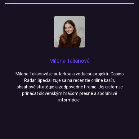
Milena Taliánová
Milena Talianová je autorkou a vedúcou projektu Casino
Radar. Špecializuje sa na recenzie online kasín,
obsahové stratégie a zodpovedné hranie. Jej cieľom je
prinášať slovenským hráčom presné a spoľahlivé
informácie.