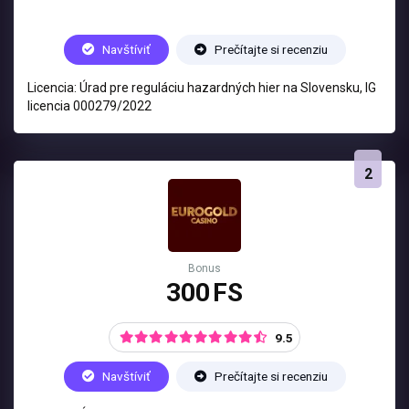
Navštíviť
Prečítajte si recenziu
Licencia: Úrad pre reguláciu hazardných hier na Slovensku, IG
licencia 000279/2022
2
Bonus
300
FS
9.5
Navštíviť
Prečítajte si recenziu