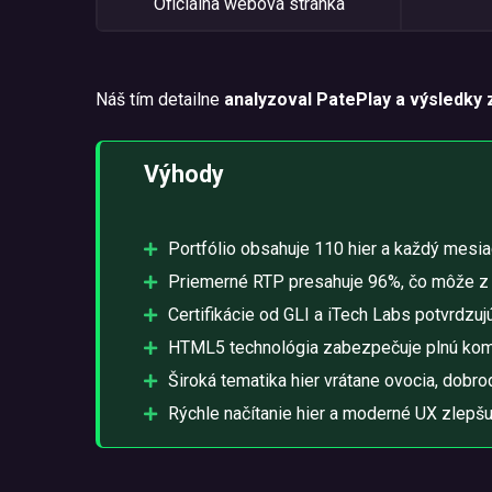
Oficiálna webová stránka
Náš tím detailne
analyzoval PatePlay a výsledky z
Výhody
Portfólio obsahuje 110 hier a každý mesiac
Priemerné RTP presahuje 96%, čo môže z 
Certifikácie od GLI a iTech Labs potvrdzuj
HTML5 technológia zabezpečuje plnú kompa
Široká tematika hier vrátane ovocia, dobro
Rýchle načítanie hier a moderné UX zlepšu