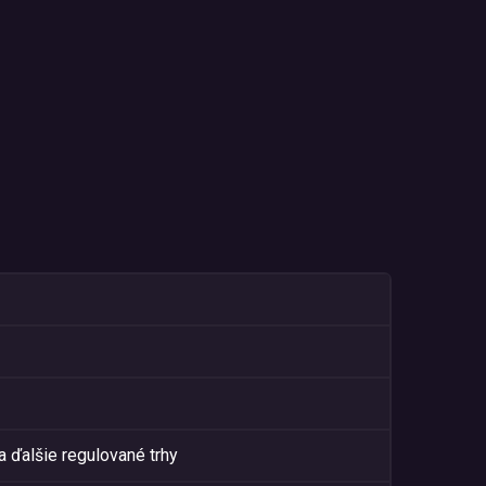
 ďalšie regulované trhy