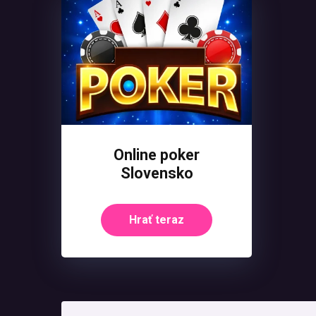
Online poker
Slovensko
Hrať teraz