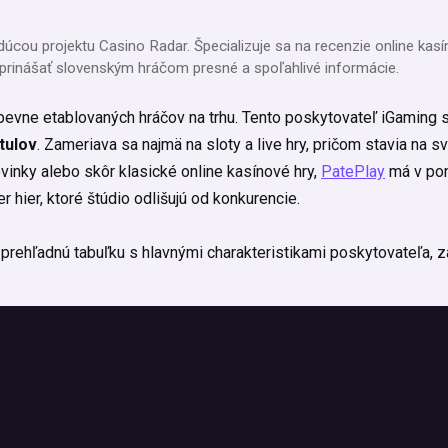
dúcou projektu Casino Radar. Špecializuje sa na recenzie online kasí
 prinášať slovenským hráčom presné a spoľahlivé informácie.
pevne etablovaných hráčov na trhu. Tento poskytovateľ iGaming s
tulov
. Zameriava sa najmä na sloty a live hry, pričom stavia na
vinky alebo skôr klasické online kasínové hry,
PatePlay
má v pon
r hier, ktoré štúdio odlišujú od konkurencie.
rehľadnú tabuľku s hlavnými charakteristikami poskytovateľa, z