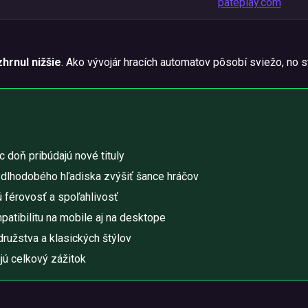
pateplay.com
hrnul nižšie
. Ako
vývojár hracích automatov
pôsobí sviežo, no stá
 doň pribúdajú nové tituly
dlhodobého hľadiska zvýšiť šance hráčov
ú férovosť a spoľahlivosť
tibilitu na mobile aj na desktope
družstva a klasických štýlov
jú celkový zážitok