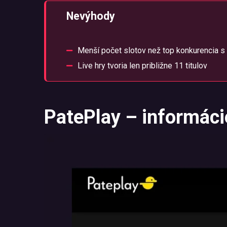
Nevýhody
Menší počet slotov než top konkurencia s 
Live hry tvoria len približne 11 titulov
PatePlay – informáci