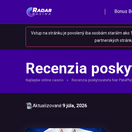
Bonus B
Vstup na stránku je povolený iba osobám starším ako 18 
partnerských stránk
Recenzia poskyt
Najlepšie online casino
»
Recenzia poskytovateľa hier PatePla
Aktualizované:
9 júla, 2026