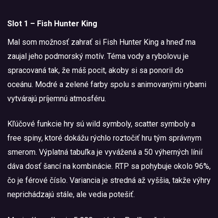
Slot 1 – Fish Hunter King
Mal som možnosť zahrať si Fish Hunter King a hneď ma
zaujal jeho podmorský motív. Téma vody a rybolovu je
spracovaná tak, že máš pocit, akoby si sa ponoril do
oceánu. Modré a zelené farby spolu s animovanými rybami
vytvárajú príjemnú atmosféru.
Kľúčové funkcie hry sú wild symboly, scatter symboly a
free spiny, ktoré dokážu rýchlo roztočiť hru tým správnym
smerom. Výplatná tabuľka je vyvážená a 50 výherných línií
dáva dosť šancí na kombinácie. RTP sa pohybuje okolo 96%,
čo je férové číslo. Variancia je stredná až vyššia, takže výhry
neprichádzajú stále, ale vedia potešiť.
Maximálna výhra je 5 000x stávka. Podľa mňa je