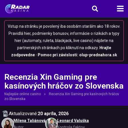
Vstup na stránku je povolený iba osobám starším ako 18 rokov.
Pravidlá hier, podmienky bonusov, informácie o rizikách a typy
hier (automaty, ruleta, blackjack, live casino) nájdete na
partnerských stránkach po kliknutí na odkazy.
Hrajte
zodpovedne · Pomoc pri závislosti: olup-prednahora.sk
Recenzia Xin Gaming pre
kasínových hráčov zo Slovenska
Najlepšie online casino
»
Recenzia Xin Gaming pre kasínových hráčov
zo Slovenska
Aktualizované:
20 apríla, 2026
Milena Taliánová
Leonard Valuška
Autor
Kontrola faktov