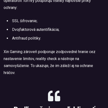
operátorov. Ich hry podporujú všetky najnovšie prvky
ochrany:
SSL šifrovanie;
Dvojfaktorová autentifikácia;
Antifraud politiky.
Xin Gaming zároveň podporuje zodpovedné hranie cez
nastavenie limitov, reality check a nástroje na
samovylúčenie. To ukazuje, že im záleží aj na ochrane
hráčov.