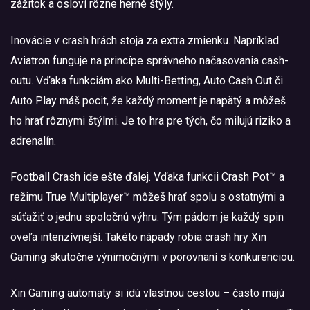
zážitok a osloví rôzne herné štýly.
Inovácie v crash hrách stoja za extra zmienku. Napríklad
Aviatron funguje na princípe správneho načasovania cash-
outu. Vďaka funkciám ako Multi-Betting, Auto Cash Out či
Auto Play máš pocit, že každý moment je napätý a môžeš
ho hrať rôznymi štýlmi. Je to hra pre tých, čo milujú riziko a
adrenalín.
Football Crash ide ešte ďalej. Vďaka funkcii Crash Pot™ a
režimu True Multiplayer™ môžeš hrať spolu s ostatnými a
súťažiť o jednu spoločnú výhru. Tým pádom je každý spin
oveľa intenzívnejší. Takéto nápady robia crash hry Xin
Gaming skutočne výnimočnými v porovnaní s konkurenciou.
Xin Gaming automaty si idú vlastnou cestou – často majú