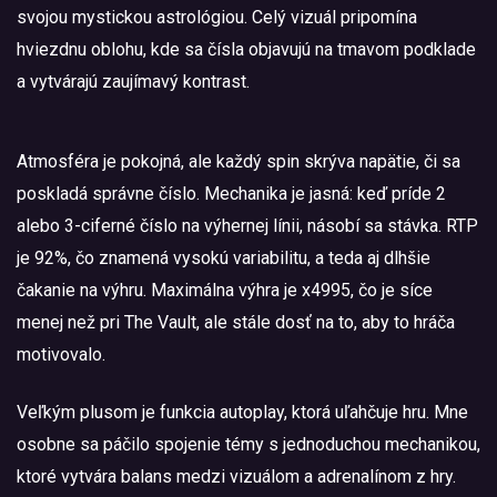
hviezdnu oblohu, kde sa čísla objavujú na tmavom podklade
a vytvárajú zaujímavý kontrast.
Atmosféra je pokojná, ale každý spin skrýva napätie, či sa
poskladá správne číslo. Mechanika je jasná: keď príde 2
alebo 3-ciferné číslo na výhernej línii, násobí sa stávka. RTP
je 92%, čo znamená vysokú variabilitu, a teda aj dlhšie
čakanie na výhru. Maximálna výhra je x4995, čo je síce
menej než pri The Vault, ale stále dosť na to, aby to hráča
motivovalo.
Veľkým plusom je funkcia autoplay, ktorá uľahčuje hru. Mne
osobne sa páčilo spojenie témy s jednoduchou mechanikou,
ktoré vytvára balans medzi vizuálom a adrenalínom z hry.
Najviac ma oslovila mystická astrologická téma, ktorá spolu