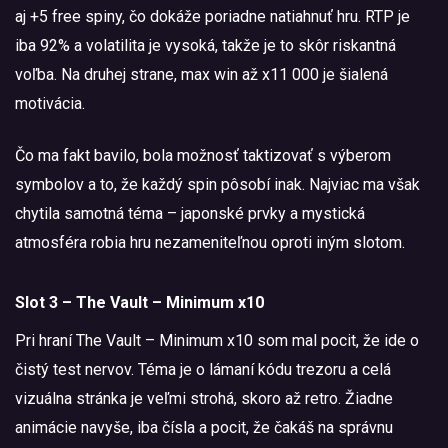
aj +5 free spiny, čo dokáže poriadne natiahnuť hru. RTP je
iba 92% a volatilita je vysoká, takže je to skôr riskantná
voľba. Na druhej strane, max win až x11 000 je šialená
motivácia.
Čo ma fakt bavilo, bola možnosť taktizovať s výberom
symbolov a to, že každý spin pôsobí inak. Najviac ma však
chytila samotná téma – japonské prvky a mystická
atmosféra robia hru nezameniteľnou oproti iným slotom.
Slot 3 – The Vault – Minimum x10
Pri hraní The Vault – Minimum x10 som mal pocit, že ide o
čistý test nervov. Téma je o lámaní kódu trezoru a celá
vizuálna stránka je veľmi strohá, skoro až retro. Žiadne
animácie navyše, iba čísla a pocit, že čakáš na správnu
kombináciu.