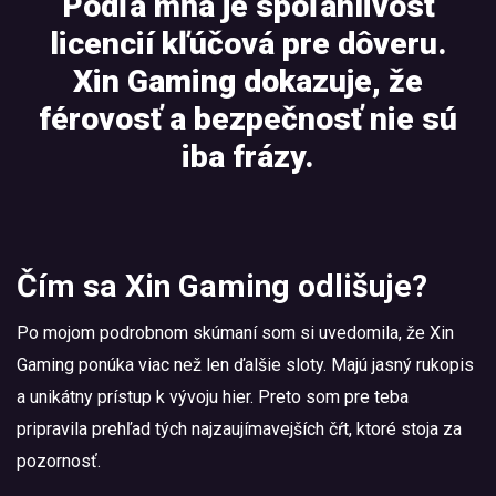
Podľa mňa je spoľahlivosť
licencií kľúčová pre dôveru.
Xin Gaming dokazuje, že
férovosť a bezpečnosť nie sú
iba frázy.
Čím sa Xin Gaming odlišuje?
Po mojom podrobnom skúmaní som si uvedomila, že Xin
Gaming ponúka viac než len ďalšie sloty. Majú jasný rukopis
a unikátny prístup k vývoju hier. Preto som pre teba
pripravila prehľad tých najzaujímavejších čŕt, ktoré stoja za
pozornosť.