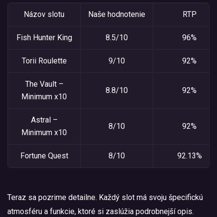
Názov slotu
Naše hodnotenie
RTP
Fish Hunter King
8.5/10
96%
Torii Roulette
9/10
92%
The Vault –
8.8/10
92%
Minimum x10
Astral –
8/10
92%
Minimum x10
Fortune Quest
8/10
92.13%
Teraz sa pozrime detailne. Každý slot má svoju špecifickú
atmosféru a funkcie, ktoré si zaslúžia podrobnejší opis.