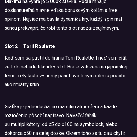
dosiahnuteľná hlavne vďaka bonusovým kolám a free
spinom. Najviac ma bavila dynamika hry, každý spin mal
šancu prekvapiť, čo robí tento slot naozaj zaujímavým.
Slot 2 – Torii Roulette
Keď som sa pustil do hrania Torii Roulette, hneď som cítil,
že toto nebude klasický slot. Hra je založená na japonskej
téme, celý kruhový herný panel svieti symbolmi a pôsobí
ako rituálny kruh.
Grafika je jednoduchá, no má silnú atmosféru a každé
roztočenie pôsobí napínavo. Najväčší ťahák
sú multiplikátory: od x5 do x100 na symboloch, alebo
dokonca x50 na celej doske. Okrem toho sa tu dajú chytiť