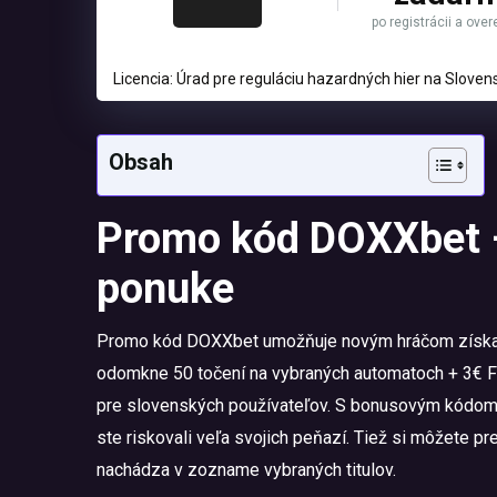
po registrácii a over
Licencia: Úrad pre reguláciu hazardných hier na Sloven
Obsah
Promo kód DOXXbet –
ponuke
Promo kód DOXXbet umožňuje novým hráčom získať
odomkne 50 točení na vybraných automatoch + 3€ F
pre slovenských používateľov. S bonusovým kódom
ste riskovali veľa svojich peňazí. Tiež si môžete pr
nachádza v zozname vybraných titulov.