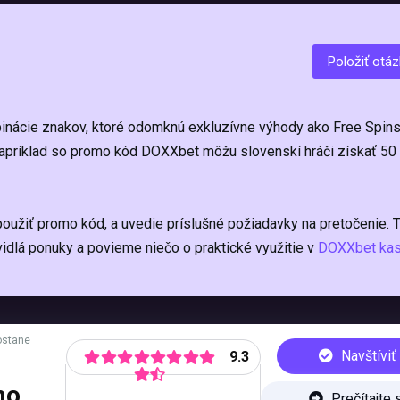
Položiť otá
inácie znakov, ktoré odomknú exkluzívne výhody ako Free Spin
apríklad so promo kód DOXXbet môžu slovenskí hráči získať 50
použiť promo kód, a uvedie príslušné požiadavky na pretočenie. 
idlá ponuky a povieme niečo o praktické využitie v
DOXXbet kas
ostane
Navštíviť
9.3
€
mo
Prečítajte s