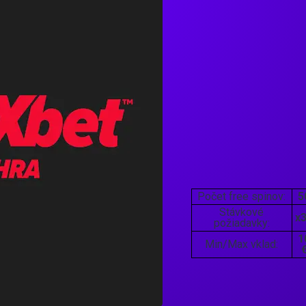
Počet free spinov:
5
Stávkové
x
požiadavky:
1
Min/Max vklad: