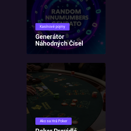
Kasínové pojmy
Generátor
Náhodných Čísel
Ako sa Hrá Poker