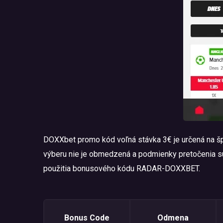
DOXXbet promo kód voľná stávka 3€ je určená na šp
výberu nie je obmedzená a podmienky pretočenia sú
použitia bonusového kódu RADAR-DOXXBET.
Bonus Code
Odmena