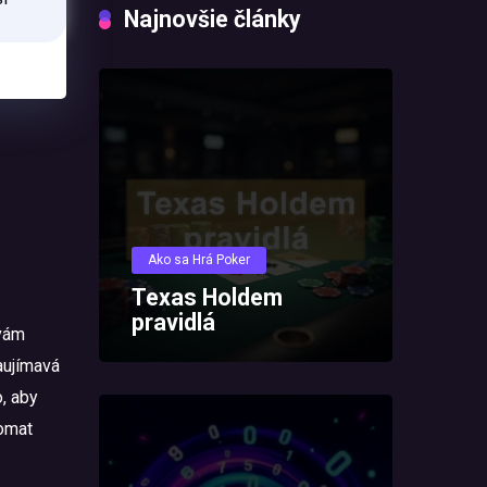
Najnovšie články
Ako sa Hrá Poker
Texas Holdem
pravidlá
vám
aujímavá
, aby
tomat