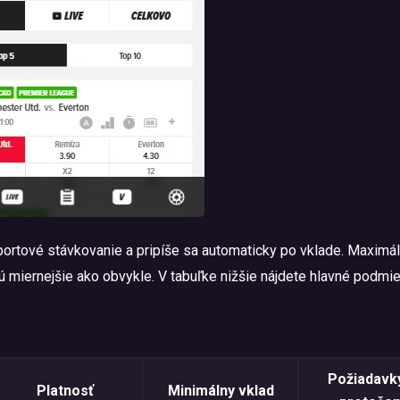
ortové stávkovanie a pripíše sa automaticky po vklade. Maximá
 miernejšie ako obvykle. V tabuľke nižšie nájdete hlavné podmi
Požiadavk
Platnosť
Minimálny vklad