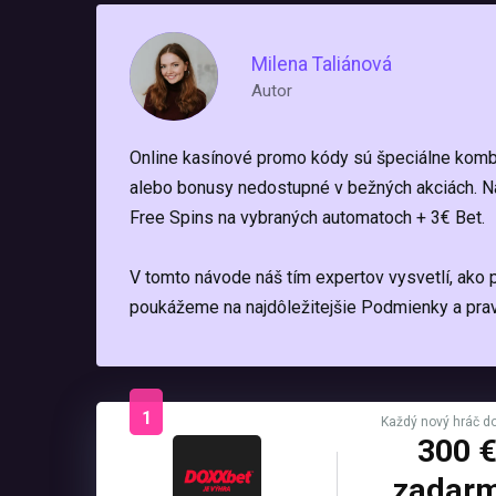
Milena Taliánová
Autor
Online kasínové promo kódy sú špeciálne komb
alebo bonusy nedostupné v bežných akciách. N
Free Spins na vybraných automatoch + 3€ Bet.
V tomto návode náš tím expertov vysvetlí, ako 
poukážeme na najdôležitejšie Podmienky a prav
1
Každý nový hráč d
300 
zadar